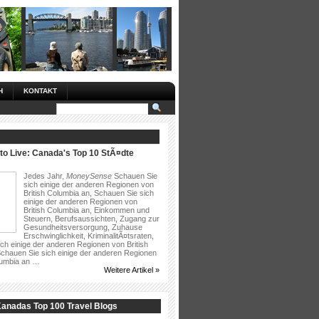
H
KONTAKT
to Live: Canada's Top 10 StÃ¤dte
Jedes Jahr,
MoneySense
Schauen Sie
sich einige der anderen Regionen von
British Columbia an, Schauen Sie sich
einige der anderen Regionen von
British Columbia an, Einkommen und
Steuern, Berufsaussichten, Zugang zur
Gesundheitsversorgung, Zuhause
Erschwinglichkeit, KriminalitÃ¤tsraten,
ch einige der anderen Regionen von British
chauen Sie sich einige der anderen Regionen
lumbia an …
Weitere Artikel »
Kanadas Top 100 Travel Blogs