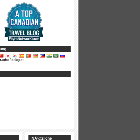
ung
rache festlegen
NÃ¼tzliche