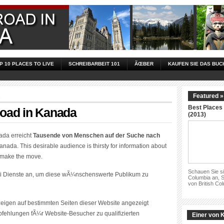
P 10 PLACES TO LIVE
SCHREIBARBEIT 101
ÃŒBER
KAUFEN SIE DAS BUC
Featured »
Best Places 
road in Kanada
(2013)
ada erreicht
Tausende von Menschen auf der Suche nach
anada.
This desirable audience is thirsty for information about
m make the move
.
Schauen Sie si
i Dienste an, um diese wÃ¼nschenswerte Publikum zu
Columbia an, S
von British Co
zeigen auf bestimmten Seiten dieser Website angezeigt
pfehlungen fÃ¼r Website-Besucher zu qualifizierten
Einer von 