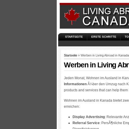
STARTSEITE
ERSTE SCHRITTE
TO
Startseite
» Werben in Living Abroad in Kanada
Werben in Living Ab
Jeden Monat, Wohnen im Ausland in Kan
Informationen
Ã¼ber den Umzug nach K
products and services that can help the
Wohnen im Ausland in Kanada bietet zwe
erreichen:
Display Advertising
: Relevante An
Referral Service
: PersÃ¶nliche Em