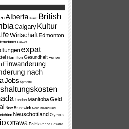
British
Alberta
ten
Kunst
mbia
Kultur
Calgary
ife
Wirtschaft
Edmonton
ternehmer
Umwelt
expat
altungen
tel
Gesundheit
Hamilton
Ferien
Einwanderung
n
nderung nach
a
Jobs
Sprache
shaltungskosten
nada
Geld
Manitoba
London
al
New Brunswick
Neufundland und
Neuschottland
richten
Olympia
io
Ottawa
Politik
Prince Edward