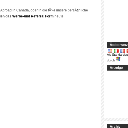
ing Abroad in Canada
, oder in die fÃ¼r unsere persÃ¶nliche
den das
Werbe-und Referral Form
heute.
Ãœbersetz
Als Standardsp
durch
Anzeige
Archiv