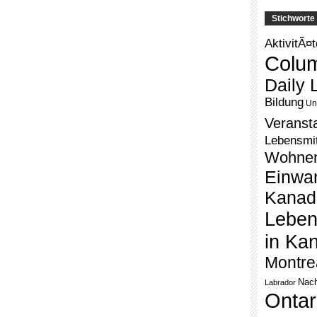
Stichworte
AktivitÃ¤
Colu
Daily L
Bildung
Un
Veranst
Lebensmit
Wohne
Einwa
Kanad
Leben
in Ka
Montre
Nach
Labrador
Ontar