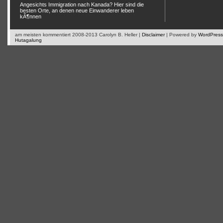
Angesichts Immigration nach Kanada? Hier sind die
besten Orte, an denen neue Einwanderer leben
kÃ¶nnen
am meisten kommentiert 2008-2013 Carolyn B. Heller |
Disclaimer
| Powered by
WordPress
Hutagalung