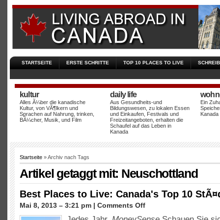
STARTSEITE
ERSTE SCHRITTE
TOP 10 PLACES TO LIVE
SCHREIB
kultur
daily life
wohne
Alles Ã¼ber die kanadische
Aus Gesundheits-und
Ein Zuha
Kultur, von VÃ¶lkern und
Bildungswesen, zu lokalen Essen
Speicher
Sprachen auf Nahrung, trinken,
und Einkaufen, Festivals und
Kanada -
BÃ¼cher, Musik, und Film
Freizeitangeboten, erhalten die
Schaufel auf das Leben in
Kanada
Startseite
» Archiv nach Tags
Artikel getaggt mit: Neuschottland
Best Places to Live: Canada's Top 10 StÃ¤
auf
Mai 8, 2013 – 3:21 pm |
Comments Off
Best
Jedes Jahr,
MoneySense
Schauen Sie sic