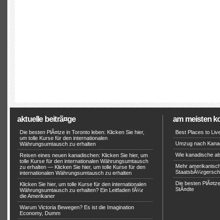
aktuelle beitrã¤ge
am meisten k
Die besten PlÃ¤tze in Toronto leben: Klicken Sie hier,
Best Places to Liv
um tolle Kurse für den internationalen
Umzug nach Kana
Währungsumtausch zu erhalten
Wie kanadische als
Reisen eines neuen kanadischen: Klicken Sie hier, um
tolle Kurse für den internationalen Währungsumtausch
Mehr amerikanisc
zu erhalten — Klicken Sie hier, um tolle Kurse für den
StaatsbÃ¼rgersch
internationalen Währungsumtausch zu erhalten
Die besten PlÃ¤tz
Klicken Sie hier, um tolle Kurse für den internationalen
StÃ¤dte
Währungsumtausch zu erhalten? Ein Leitfaden fÃ¼r
die Amerikaner
Warum Victoria Bewegen? Es ist die Imagination
Economy, Dumm