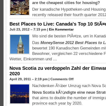
are the cheapest cities for housing
?
Der kanadische Hypotheken-und Housing
recently released their fourth quarter
201
Best Places to Live: Canada's Top 10 StÃ¤
Juli 23, 2012 – 7:15 pm |
Ein Kommentar
Wo sind die besten PlÃ¤tze, um in Kanad
Das
MoneySense 2012 Best Places to L
bewertet 190 Kanadischen Gemeinden mi
Bewohner, vergleichen 22 verschiedene F
Wetter, Einkommen und …
Nova Scotia zu verdoppeln Zahl der Einwa
2020
auf
April 29, 2011 – 2:19 pm |
Comments Off
Nova
Nachdenken Ã¼ber Umzug nach Nova Sc
Scotia
zu
Nova Scotia kÃ¼ndigte eine neue Stra
verdoppeln
that aims to double the number of immigra
Zahl
province each year by
2020.
der