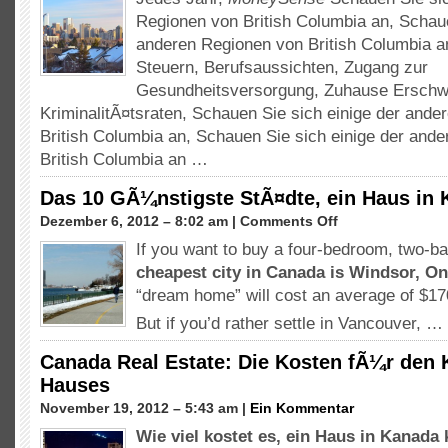
Places
Regionen von British Columbia an, Schaue
to
Live:
anderen Regionen von British Columbia 
Canada's
Steuern, Berufsaussichten, Zugang zur
Top
Gesundheitsversorgung, Zuhause Erschwi
10
KriminalitÃ¤tsraten, Schauen Sie sich einige der and
StÃ¤dte
(2013)
British Columbia an, Schauen Sie sich einige der and
British Columbia an …
Das 10 GÃ¼nstigste StÃ¤dte, ein Haus in
auf
Dezember 6, 2012 – 8:02 am |
Comments Off
Das
If you want to buy a four-bedroom
,
two-b
10
cheapest city in Canada is Windsor
, On
GÃ¼nstigste
StÃ¤dte,
“
dream home
”
will cost an average of
$17
ein
But if you’d rather settle in Vancouver
, …
Haus
in
Canada Real Estate: Die Kosten fÃ¼r den 
Kanada
Hauses
kaufen
November 19, 2012 – 5:43 am |
Ein Kommentar
Wie viel kostet es, ein Haus in Kanada