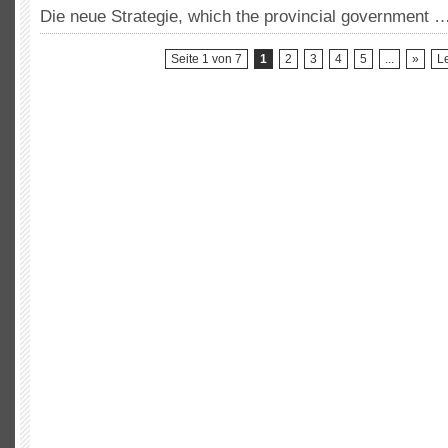
Einwanderer
Die neue Strategie,
which the provincial government
durch
2020
Seite 1 von 7
1
2
3
4
5
...
»
Le