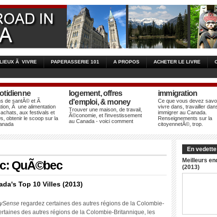
 LIEUX Ã VIVRE
PAPERASSERIE 101
A PROPOS
ACHETER LE LIVRE
otidienne
logement, offres
immigration
ns de santÃ© et Ã
d'emploi, & money
Ce que vous devez savoi
tion, Ã une alimentation
vivre dans, travailler dan
Trouver une maison, de travail,
 achats, aux festivals et
immigrer au Canada.
Ã©conomie, et l'investissement
s, obtenir le scoop sur la
Renseignements sur la
au Canada - voici comment
Canada
citoyennetÃ©, trop.
En vedette
Meilleurs en
ec: QuÃ©bec
(2013)
ada's Top 10 Villes (2013)
ySense
regardez certaines des autres régions de la Colombie-
ertaines des autres régions de la Colombie-Britannique, les