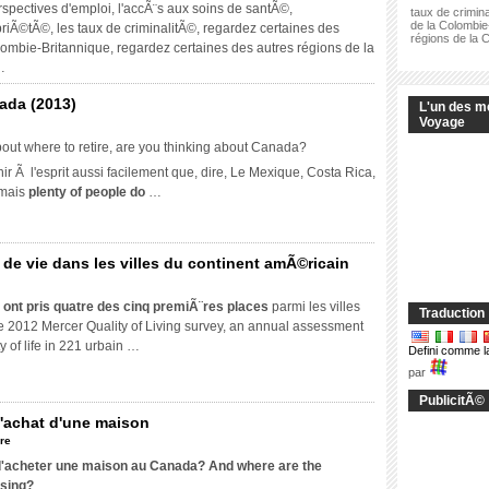
rspectives d'emploi, l'accÃ¨s aux soins de santÃ©,
taux de crimin
de la Colombie
priÃ©tÃ©, les taux de criminalitÃ©, regardez certaines des
régions de la 
lombie-Britannique, regardez certaines des autres régions de la
…
nada (2013)
L'un des m
Voyage
out where to retire
,
are you thinking about Canada
?
r Ã l'esprit aussi facilement que, dire, Le Mexique, Costa Rica,
e
 mais
plenty of people do
…
ite
de vie dans les villes du continent amÃ©ricain
ada
ur
3)
ancouver
 ont pris quatre des cinq premiÃ¨res places
parmi les villes
Traduction
e
le 2012
Mercer Quality of Living survey
,
an annual assessment
lasse
 of life in
221 urbain …
Defini comme l
1
par
ualitÃ©
e
PublicitÃ©
e
l'achat d'une maison
ans
re
s
'acheter une maison au Canada?
And where are the
lles
using
?