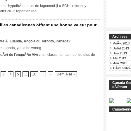
u
ne d'hypothÃ¨ques et de logement (La SCHL)
recently
ntinent
arter
2012
report on real
…
mÃ©ricain
illes canadiennes offrent une bonne valeur pour
Archives
ivre Ã Luanda, Angola ou Toronto, Canada?
AoÃ»t 2013
de Luanda,
you’d be wrong
.
Juillet 2013
Juin 2013
oÃ»t de l'enquÃªte Vivre
, un classement annuel de plus de
Mai 2013
Avril 2013
DÃ©cembre
3
4
5
...
10
...
»
DerniÃ¨re »
Canada Gui
dÃ©mon
Canadienne