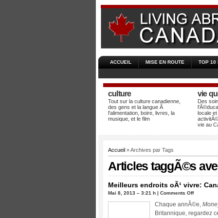
ACCUEIL
MISE EN ROUTE
TOP 10
culture
vie qu
Tout sur la culture canadienne,
Des soi
des gens et la langue Ã
l'Ã©duca
l'alimentation, boire, livres, la
locale et
musique, et le film
activitÃ©
vie au 
Accueil
» Archives par Tags
Articles taggÃ©s av
Meilleurs endroits oÃ¹ vivre: Can
sur
Mai 8, 2013 – 3:21 h |
Comments Off
Meilleurs
Chaque annÃ©e,
Mone
endroits
Britannique, regardez c