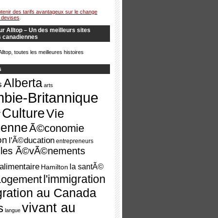
tenir des tarifs avantageux sur le change
e devises
.
r Alltop – Un des meilleurs sites
és canadiennes
s
Alberta
s
arts
bie-Britannique
Culture
Vie
y
ienne
Ã©conomie
on
l'Ã©ducation
entrepreneurs
les Ã©vÃ©nements
alimentaire
la santÃ©
Hamilton
l'immigration
Logement
gration au Canada
vivant au
s
langue