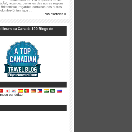
alitÃ©, regardez certaines des autres régions
-Britannique, regardez certaines des autres
Colombie-Britannique …
Plus d'articles »
eilleurs au Canada 100 Blogs de
angue par défaut