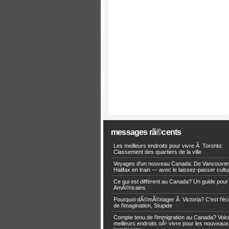
messages rã©cents
Les meilleurs endroits pour vivre Ã Toronto:
Classement des quartiers de la ville
Voyages d'un nouveau Canada: De Vancouve
Halifax en train — avec le laissez-passer cultu
Ce qui est différent au Canada? Un guide pour
AmÃ©ricains
Pourquoi dÃ©mÃ©nager Ã Victoria? C'est l'é
de l'imagination, Stupide
Compte tenu de l'immigration au Canada? Voici
meilleurs endroits oÃ¹ vivre pour les nouveaux