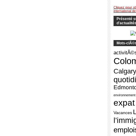
Cliquez pour ob
international d
Présenté su
d'actualit
Mots-clÃ©
activitÃ©
Colom
Calgar
quotid
Edmont
environnement
expat
Vacances
l'immi
emploi