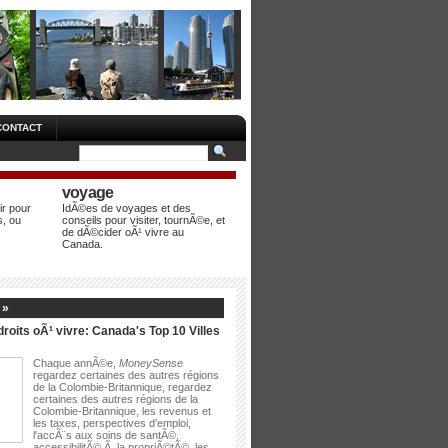
CONTACT
voyage
r pour
IdÃ©es de voyages et des
s, ou
conseils pour visiter, tournÃ©e, et
de dÃ©cider oÃ¹ vivre au
Canada.
 »
droits oÃ¹ vivre: Canada's Top 10 Villes
Chaque annÃ©e,
MoneySense
regardez certaines des autres régions
de la Colombie-Britannique, regardez
certaines des autres régions de la
Colombie-Britannique, les revenus et
les taxes, perspectives d'emploi,
l'accÃ¨s aux soins de santÃ©,
accessibilitÃ© Ã la propriÃ©tÃ©, les