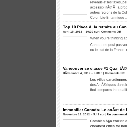
oÃ¹
revenus et les taxes, pe
vivre:
accessibilitÃ© Ã la pro
Canada's
autres régions de la Co
Top
Colombie-Britannique 
10
Villes
Top 10 Place Ã la retraite au Ca
(2013)
sur
Avril 15, 2013 – 10:20 sur |
Comments Off
Top
When you’re thinking ab
10
Canada ne peut pas veni
Plac
ou le sud de la France,
Ã
la
retra
au
Vancouver se classe #1 QualitÃ© 
Can
s
DÃ©cembre 4, 2012 – 3:39 h |
Comments Off
(201
V
Les villes canadiennes
s
des AmÃ©riques dans 
c
that compares the quality
#
Q
d
vi
Immobilier Canada: Le coÃ»t de 
d
Novembre 19, 2012 – 5:43 sur |
Un commentai
le
Combien Ã§a coÃ»te d
vi
cheapest cities for ho