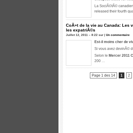
d
La SociÃ©tÃ© canadien
co
released their fourth qu
a
CoÃ»t de la vie au Canada: Les v
les expatriÃ©s
Juillet 12, 2011 – 8:22 sur |
Un commentaire
Est-il moins cher de v
Si vous avez devinÃ© 
Selon le
Mercer 2011 C
200 …
Page 1 des 14
1
2