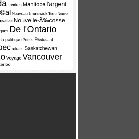
da
l'argent
Manitoba
Londres
©al
Nouveau-Brunswick
Terre-Neuve-
Nouvelle-Ã‰cosse
uvelles
De l'Ontario
iques
la politique
Prince-Ã‰douard
bec
Saskatchewan
retraite
Vancouver
to
Voyage
erloo