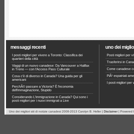
messaggi recenti
uno dei miglior
I posti migliori per vivere a Toronto: Classifica dei
Posti migliori per 
quartieri della città
Trasferirsi in Can
Viaggi di un nuovo canadese: Da Vancouver a Halifax
Come canadese co
in Treno — con l'Access Pass Culturale
PiÃ¹ espatriati ame
Cosa c'è di diverso in Canada? Una guida per gli
americani
I posti migliori pe
PerchÃ© passare a Victoria? È l'economia
dell'immaginazione, Stupido
Considerando L'immigrazione in Canada? Qui sono i
posti migliori per i nuovi immigrati a Live
Uno dei migliori siti di notizie canadesi 2008-2013 Carolyn B. Heller |
Disclaimer
| Powered