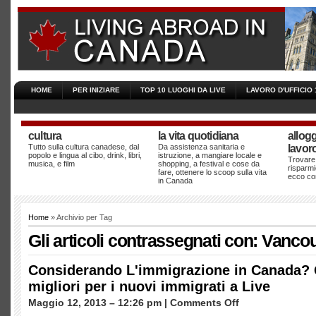
HOME
PER INIZIARE
TOP 10 LUOGHI DA LIVE
LAVORO D'UFFICIO 
cultura
la vita quotidiana
allogg
Tutto sulla cultura canadese, dal
Da assistenza sanitaria e
lavor
popolo e lingua al cibo, drink, libri,
istruzione, a mangiare locale e
Trovare
musica, e film
shopping, a festival e cose da
risparmi
fare, ottenere lo scoop sulla vita
ecco c
in Canada
Home
» Archivio per Tag
Gli articoli contrassegnati con: Vanco
Considerando L'immigrazione in Canada? Q
migliori per i nuovi immigrati a Live
su
Maggio 12, 2013 – 12:26 pm |
Comments Off
Considerando