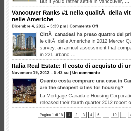
But if you’d rather settle in Vancouver
, …
economiche
per
Vancouver Ranks #1 nella qualitÃ della vita
acquistare
nelle Americhe
una
casa
su
Dicembre 4, 2012 – 3:39 pm |
Comments Off
in
Vancouver
CittÃ canadesi ha preso quattro dei pr
Canada
Ranks
le cittÃ delle Americhe in 2012
Mercer Qua
#1
nella
survey
,
an annual assessment that compare
qualitÃ
in
221 urbano …
della
vita
Italia Real Estate: Il costo di acquisto di 
tra
Novembre 19, 2012 – 5:43 su |
Un commento
le
cittÃ
Quanto costa comprare una casa in C
nelle
are the cheapest cities for housing
?
Americhe
La Mortgage Canada e Housing Corporat
released their fourth quarter
2012
report o
Pagina 1 di 18
1
2
3
4
5
...
10
...