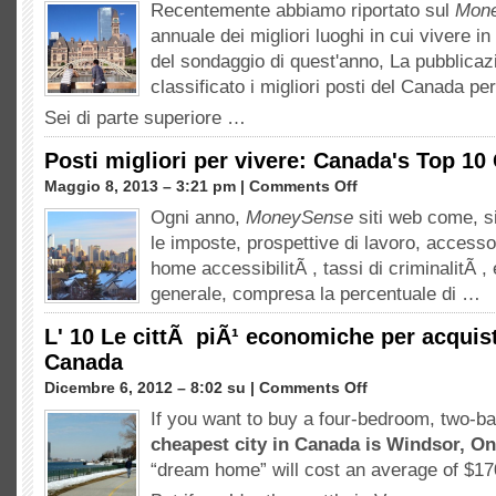
Recentemente abbiamo riportato sul
Mon
L'immigrazione
annuale dei migliori luoghi in cui vivere 
in
Canada?
del sondaggio di quest'anno, La pubblica
Qui
classificato i migliori posti del Canada per
sono
Sei di parte superiore …
i
posti
Posti migliori per vivere: Canada's Top 10
migliori
per
su
Maggio 8, 2013 – 3:21 pm |
Comments Off
i
Posti
Ogni anno,
MoneySense
siti web come, si
nuovi
migliori
immigrati
le imposte, prospettive di lavoro, accesso 
per
a
vivere:
home accessibilitÃ , tassi di criminalitÃ , e
Live
Canada's
generale, compresa la percentuale di …
Top
10
L' 10 Le cittÃ piÃ¹ economiche per acquis
CittÃ
Canada
(2013)
su
Dicembre 6, 2012 – 8:02 su |
Comments Off
L'
If you want to buy a four-bedroom
,
two-b
10
cheapest city in Canada is Windsor
, On
Le
cittÃ
“
dream home
”
will cost an average of
$17
piÃ¹