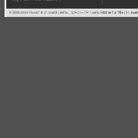
© 2008-2013 ìºë¡¤ë¦° B ì¡°. ë‚œí­ìž |
ë©´ì±… ì¡°í•­
| ì— ì˜í•´ ì œê³µ
ì›Œë“œ í”„ë ˆìŠ¤
|
ì— ë¡œê·