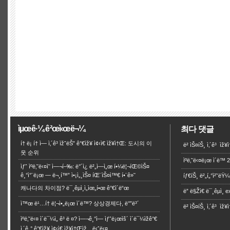
ìµœê·¼ ê²œì‹œë¬¼
최다 댓글
í† ë¡ í† ì— ì‚´ê³ ìžˆëŠ” ê°€ìž¥ ì¢‹ì€ ìž¥ì†Œ: 도시의 이
ë² ìŠ¤íŠ¸ ì‚´ê³ ìž¥ì
웃 순위
ìºë‚˜ë‹¤ë¡œ ì´ë™
ìƒˆ ìºë‚˜ë‹¤ì˜ ì—¬í–‰: ë°´ì¿ ë²„ì—ì„œ í•¼ë¦¬íŒ©ìŠ¤
ê¸°ì°¨ë¡œ — ë¬¸í™” ì•¡ì„¸ìŠ¤ íŒ¨ìŠ¤ì™€ í•¨ê»˜
íƒ€íŠ¸ ë²„í„°ì²˜ëŸ¼ 
캐나다의 차이점? ë¯¸êµ­ì¸ì„ìœ„í•œ ê°€ì´ë“œ
ë” ë§Žì€ ë¯¸êµ­ì¸
ì™œ ë¹…í† ë¦¬ì•„ë¡œ ì´ë™? 상상경제다, ë°”ë³´
ë² ìŠ¤íŠ¸ ì‚´ê³ ìž¥ì†
ìºë‚˜ë‹¤ ì´ë¯¼ì„ ê³ ë ¤? ì—¬ê¸°ì— ìƒˆë¡œìš´ ì´ë¯¼ìžê°€
ì‚´ê¸° ê°€ìž¥ ì¢‹ì€ ìž¥ì†Œìž…ë‹ˆë‹¤