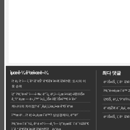
ìµœê·¼ ê²œì‹œë¬¼
최다 댓글
í† ë¡ í† ì— ì‚´ê³ ìžˆëŠ” ê°€ìž¥ ì¢‹ì€ ìž¥ì†Œ: 도시의 이
ë² ìŠ¤íŠ¸ ì‚´ê³ ìž¥ì
웃 순위
ìºë‚˜ë‹¤ë¡œ ì´ë™
ìƒˆ ìºë‚˜ë‹¤ì˜ ì—¬í–‰: ë°´ì¿ ë²„ì—ì„œ í•¼ë¦¬íŒ©ìŠ¤
ê¸°ì°¨ë¡œ — ë¬¸í™” ì•¡ì„¸ìŠ¤ íŒ¨ìŠ¤ì™€ í•¨ê»˜
íƒ€íŠ¸ ë²„í„°ì²˜ëŸ¼ 
캐나다의 차이점? ë¯¸êµ­ì¸ì„ìœ„í•œ ê°€ì´ë“œ
ë” ë§Žì€ ë¯¸êµ­ì¸
ì™œ ë¹…í† ë¦¬ì•„ë¡œ ì´ë™? 상상경제다, ë°”ë³´
ë² ìŠ¤íŠ¸ ì‚´ê³ ìž¥ì†
ìºë‚˜ë‹¤ ì´ë¯¼ì„ ê³ ë ¤? ì—¬ê¸°ì— ìƒˆë¡œìš´ ì´ë¯¼ìžê°€
ì‚´ê¸° ê°€ìž¥ ì¢‹ì€ ìž¥ì†Œìž…ë‹ˆë‹¤