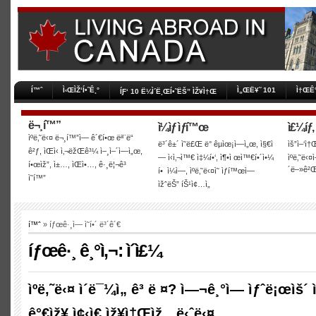
Í™ˆ
Ì‹ŒÌŽ‘Í•˜Ê¸°
Ì„ŒË¥˜ 101
Ì†ŒÊ
ÍƑ‘ 10 Ë¼Ì´Ë¸ŒÍ•˜ËŠ” ÌŽ¥Ì†Œ
ë¬¸í™”
ì¼ìƒ ìƒí™œ
ì£¼íƒ,
ìºë‚˜ë‹¤ ë¬¸í™”ì— ê´€í•œ ëª¨ë“
ë³´ê±´ ì˜ë£Œ ë° êµìœ¡ì—ì„œ, ì§€ì
ìš”ì–‘ì†Œ
ê²ƒ, ìŒì‹ ì‚¬ëžŒê³¼ ì–¸ì–´ì—ì„œ,
—­ ì‹ì‚¬ì™€ ì‡¼í•‘, ì¶•ì œì™€í•´ì•¼
ìºë‚˜ë‹¤
í•œìž”, ì±…, ìŒì•…, ê·¸ë¦¬ê³
´ë–»ê²
í• ì¼ì—, ìºë‚˜ë‹¤ì˜ ìƒí™œì—
ì˜í™”
ìžˆëŠ” íŠ¹ì¢…ì„
í™ˆ
» íƒœê·¸ì— ì˜í•´ ë³´ê´€
íƒœê·¸ ê¸°ì‚¬: ì´ì£¼
ìºë‚˜ë‹¤ ì´ë¯¼ì„ ê³ ë ¤? ì—¬ê¸°ì— ìƒˆë¡œìš´ ì
ê°€ìž¥ ì¢‹ì€ ìž¥ì†Œìž…ë‹ˆë‹¤