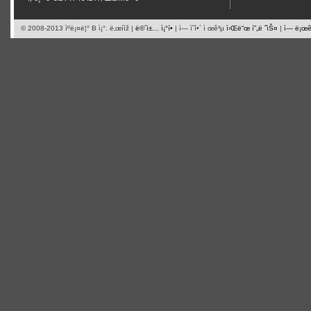
© 2008-2013 ìºë¡¤ë¦° B ì¡°. ë‚œí­ìž |
ë©´ì±… ì¡°í•­
| ì— ì˜í•´ ì œê³µ
ì›Œë“œ í”„ë ˆìŠ¤
|
ì— ë¡œê·