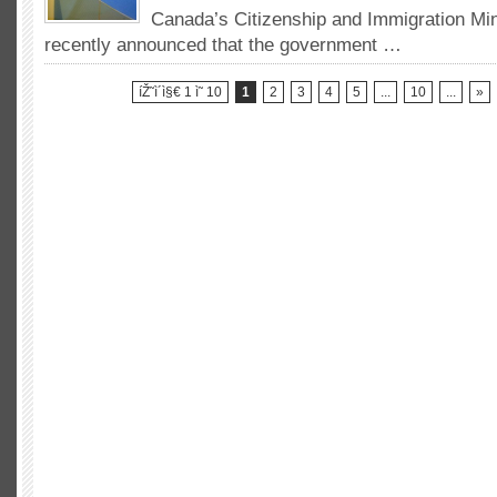
´ë¯¼
—
Canada’s Citizenship and Immigration Mi
ê¸°ì
ëŒ€í•œ)?
recently announced that the government
…
—
이
…
퀴
ê°
즈
íŽ˜ì´ì§€ 1 ì˜ 10
1
2
3
4
5
...
10
...
»
€ì
를
—
받
ëŒ€í•œ
으
ì‹œë™
십
ë¹„ìžë¥¼
시
ì¶œì‹œ
오!
í•
ê³„íšì
´ë‹¤
2013