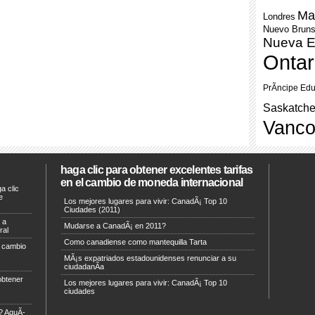
Ma
Londres
Nuevo Brun
Nueva E
Ontar
PrÃ­ncipe Ed
Saskatch
Vanco
haga clic para obtener excelentes tarifas
en el cambio de moneda internacional
a clic
e
Los mejores lugares para vivir: CanadÃ¡ Top 10
Ciudades (2011)
 a
Mudarse a CanadÃ¡ en 2011?
ral
Como canadiense como mantequilla Tarta
l cambio
MÃ¡s expatriados estadounidenses renunciar a su
ciudadanÃ­a
obtener
Los mejores lugares para vivir: CanadÃ¡ Top 10
ciudades
¡? AquÃ­