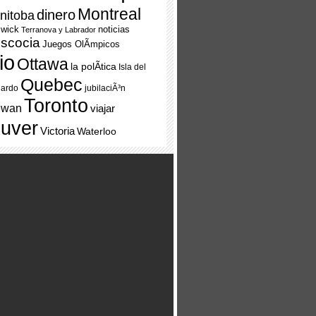
Montreal
dinero
nitoba
swick
noticias
Terranova y Labrador
scocia
Juegos OlÃ­mpicos
io
Ottawa
la polÃ­tica
Isla del
Quebec
uardo
jubilaciÃ³n
Toronto
ewan
viajar
uver
Victoria
Waterloo