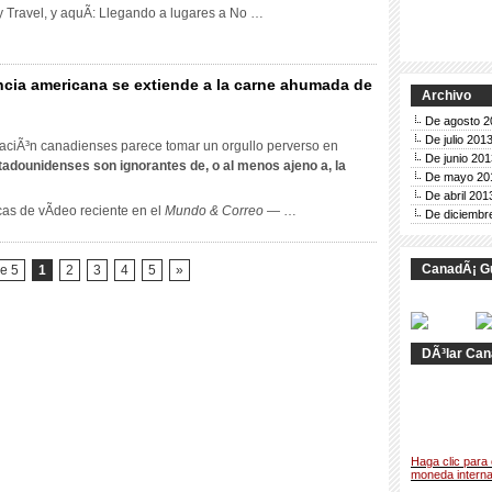
 Travel, y aquÃ­: Llegando a lugares a No …
cia americana se extiende a la carne ahumada de
Archivo
De agosto 2
undo
De julio 201
ciÃ³n canadienses parece tomar un orgullo perverso en
De junio 201
tadounidenses son ignorantes de, o al menos ajeno a, la
De mayo 20
rreo
De abril 201
ce
cas de vÃ­deo reciente en el
Mundo & Correo
— …
De diciembr
a
norancia
ericana
CanadÃ¡ GuÃ
e 5
1
2
3
4
5
»
tiende
DÃ³lar Can
rne
humada
ntreal”
Haga clic para 
moneda interna