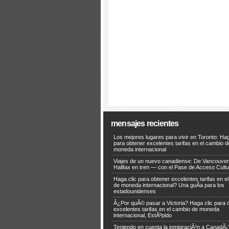
mensajes recientes
Los mejores lugares para vivir en Toronto: Hag
para obtener excelentes tarifas en el cambio d
moneda internacional
Viajes de un nuevo canadiense: De Vancouver
Halifax en tren — con el Pase de Acceso Cultu
Haga clic para obtener excelentes tarifas en e
de moneda internacional? Una guÃ­a para los
estadounidenses
Â¿Por quÃ© pasar a Victoria? Haga clic para 
excelentes tarifas en el cambio de moneda
internacional, EstÃºpido
Teniendo en cuenta la inmigraciÃ³n a CanadÃ