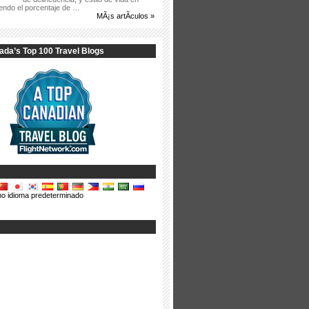
yendo el porcentaje de …
MÃ¡s artÃ­culos »
ada’s Top
100 Travel Blogs
o idioma predeterminado