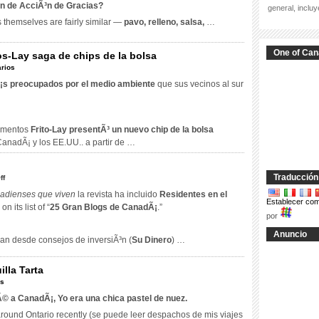
en de AcciÃ³n de Gracias?
general, inclu
 themselves are fairly similar
—
pavo, relleno, salsa,
…
One of Can
os-Lay saga de chips de la bolsa
rios
¡s preocupados por el medio ambiente
que sus vecinos al sur
limentos
Frito-Lay
presentÃ³ un nuevo chip de la bolsa
anadÃ¡ y los EE.UU.. a partir de …
Traducción
en
ff
Los
adienses que viven
la revista ha incluido
Residentes en el
Establecer com
mejores
¡
on its list of
“
25 Gran Blogs de CanadÃ¡
.”
blogs
por
de
Anuncio
van desde consejos de inversiÃ³n (
Su Dinero
) …
CanadÃ¡
lla Tarta
os
 a CanadÃ¡, Yo era una chica pastel de nuez.
around Ontario recently
(se puede leer despachos de mis viajes