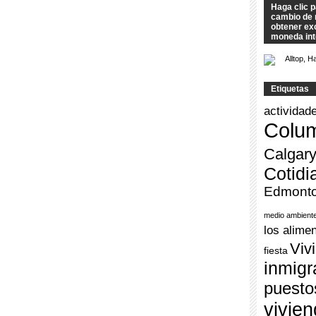
Haga clic p
cambio de 
obtener exc
moneda int
Etiquetas
actividad
Colum
Calgar
Cotidi
Edmont
medio ambient
los alime
Viv
fiesta
inmigr
puesto
vivie