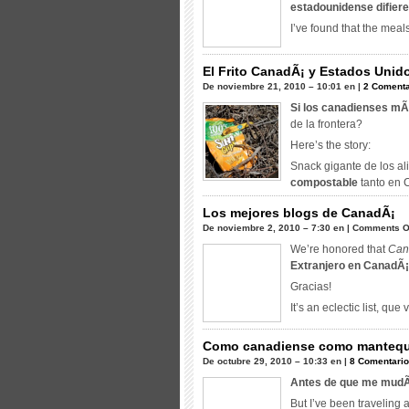
estadounidense difier
I’ve found that the meals
El Frito CanadÃ¡ y Estados Unid
De noviembre 21, 2010 – 10:01 en |
2 Comenta
Si los canadienses mÃ
de la frontera?
Here’s the story
:
Snack gigante de los a
compostable
tanto en C
Los mejores blogs de CanadÃ¡
De noviembre 2, 2010 – 7:30 en |
Comments O
We’re honored that
Can
Extranjero en CanadÃ
Gracias!
It’s an eclectic list
, que 
Como canadiense como mantequi
De octubre 29, 2010 – 10:33 en |
8 Comentari
Antes de que me mudÃ©
But I’ve been traveling 