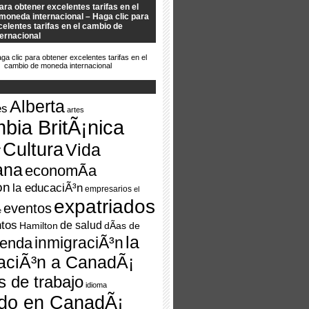
ara obtener excelentes tarifas en el
moneda internacional – Haga clic para
elentes tarifas en el cambio de
ernacional
Alberta
es
artes
bia BritÃ¡nica
Cultura
Vida
y
ana
economÃ­a
on
la educaciÃ³n
empresarios
el
expatriados
eventos
e
ntos
de salud
Hamilton
dÃ­as de
la
inmigraciÃ³n
ienda
aciÃ³n a CanadÃ¡
s de trabajo
idioma
ndo en CanadÃ¡