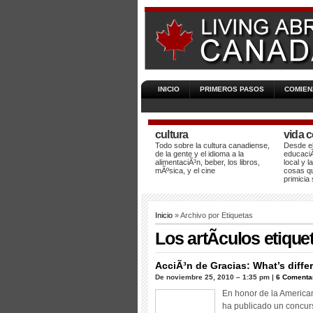
INICIO
PRIMEROS PASOS
COMIEN
cultura
vida c
Todo sobre la cultura canadiense,
Desde el
de la gente y el idioma a la
educaciÃ
alimentaciÃ³n, beber, los libros,
local y 
mÃºsica, y el cine
cosas qu
primicia
Inicio
» Archivo por Etiquetas
Los artÃ­culos etique
AcciÃ³n de Gracias:
What’s diffe
De noviembre 25, 2010 – 1:35 pm |
6 Comenta
En honor de la America
ha publicado un concur