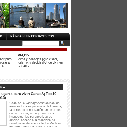
RO
PÃ³NGASE EN CONTACTO CON
viajes
aber para
Ideas y consejos para visitar,
migrar a
turismo, y decidir dÃ³nde vivir en
 la
CanadÃ¡.
s »
lugares para vivir: CanadÃ¡ Top 10
013)
Cada aÃ±o,
MoneySense
califica los
mejores lugares para vivir de Canadá,
factores de ponderación tan diversos
como el clima, los ingresos y los
impuestos, las perspectivas de
empleo, acceso a la atenciÃ³n de
salud, vivienda asequible, los Ã­ndices
de delincuencia, y estilo de vida en