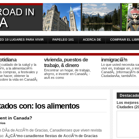
ZO 10 LUGARES PARA VIVIR
PAPELEO 101
ACERCA DE
COMPRAR EL LIB
otidiana
vivienda, puestos de
inmigraciã³n
 cuidado de la salud y la
trabajo, & dinero
Lo que usted necesita s
³n, a la alimentaciÃ³n
vivir en, trabajar en, o in
Encontrar un hogar, de trabajo,
las compras, a festivales y
CanadÃ¡. InformaciÃ³n de
ahorro, e invertir en CanadÃ¡ -
e hacer, obtener la
CiudadanÃ­a, tambiÃ©n.
asÃ­ es como
 sobre la vida en CanadÃ¡
Destacado
Los mejores 
tados con: los alimentos
Ciudades (2
rent in Canada
?
rios
n DÃ­a de AcciÃ³n de Gracias,
Canadienses que viven
revista
so:
Â¿CÃ³mo canadiense fiestas de AcciÃ³n de Gracias