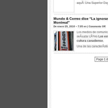
aquÃ­: Una Superior Day
Mundo & Correo dice “La ignoran
Montreal”
en
De enero 29, 2010 – 7:05 en |
Comments Off
M
Los medios de comunica
&
seÃ±alar cÃ³mo
Los es
Co
cultura canadiense
.
di
Una de las caracterÃ­sti
“L
ig
am
Page 1 d
se
ex
a
la
ca
a
de
Mo