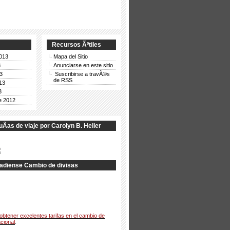
Recursos Ãºtiles
013
Mapa del Sitio
3
Anunciarse en este sitio
3
Suscribirse a travÃ©s
de RSS
13
3
e 2012
­as de viaje por Carolyn B. Heller
adiense Cambio de divisas
obtener excelentes tarifas en el cambio de
cional
.