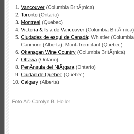
Vancouver
(Columbia BritÃ¡nica)
Toronto
(Ontario)
Montreal
(Quebec)
Victoria & Isla de Vancouver
(Columbia BritÃ¡nica)
Ciudades de esquí de Canadá
: Whistler (Columbia 
Canmore (Alberta), Mont-Tremblant (Quebec)
Okanagan Wine Country
(Columbia BritÃ¡nica)
Ottawa
(Ontario)
PenÃ­nsula del NiÃ¡gara
(Ontario)
Ciudad de Quebec
(Quebec)
Calgary
(Alberta)
Foto Â© Carolyn B. Heller