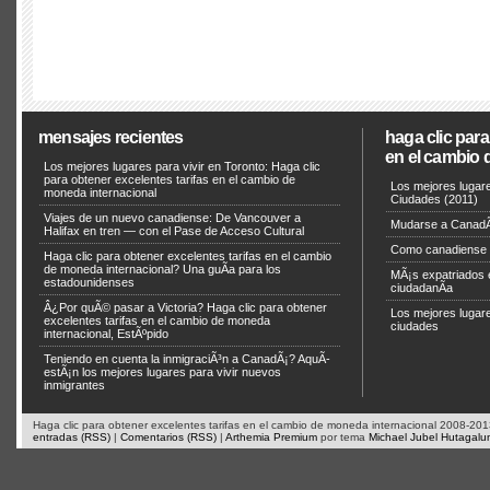
mensajes recientes
haga clic para
en el cambio 
Los mejores lugares para vivir en Toronto: Haga clic
para obtener excelentes tarifas en el cambio de
Los mejores lugare
moneda internacional
Ciudades (2011)
Viajes de un nuevo canadiense: De Vancouver a
Mudarse a CanadÃ
Halifax en tren — con el Pase de Acceso Cultural
Como canadiense c
Haga clic para obtener excelentes tarifas en el cambio
de moneda internacional? Una guÃ­a para los
MÃ¡s expatriados 
estadounidenses
ciudadanÃ­a
Â¿Por quÃ© pasar a Victoria? Haga clic para obtener
Los mejores lugare
excelentes tarifas en el cambio de moneda
ciudades
internacional, EstÃºpido
Teniendo en cuenta la inmigraciÃ³n a CanadÃ¡? AquÃ­
estÃ¡n los mejores lugares para vivir nuevos
inmigrantes
Haga clic para obtener excelentes tarifas en el cambio de moneda internacional 2008-2013
entradas (RSS)
|
Comentarios (RSS)
|
Arthemia Premium
por tema
Michael Jubel Hutagalu