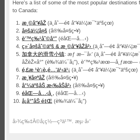
Here’s a list of some of the most popular destinations 
to Canada
:
æ¸©å“¥åŽ
(ä¸åˆ—é¢ å“¥ä¼¦æ¯”äºšçœ)
å¤šä¼¦å¤š
(å®‰å¤§ç•¥)
è’™ç‰¹åˆ©å°”
(é­åŒ—å…‹)
ç»´å¤šåˆ©äºš & æ¸©å“¥åŽå²›
(ä¸åˆ—é¢ å“¥ä¼¦æ¯
加拿大的滑雪小镇
: æƒ æ–¯å‹’ (ä¸åˆ—é¢ å“¥ä¼¦æ¯”
åŽèŽ«å°” (è‰¾ä¼¯å¡”), è’™ç‰¹æœ—å¸ƒæœ— (
é‚£æ ¹è‘¡è„é…’ä¹‹ä¹¡
(ä¸åˆ—é¢ å“¥ä¼¦æ¯”äºšçœ)
æ¸¥å¤ªåŽ
(å®‰å¤§ç•¥)
å°¼äºšåŠ æ‹‰åŠå²›
(å®‰å¤§ç•¥)
é­åŒ—å…‹å¸‚
(é­åŒ—å…‹)
å¡å°”åŠ é‡Œ
(è‰¾ä¼¯å¡”)
å›¾ç‰‡Â©å¡ç½—ç³ä¹™. æµ·å‹’