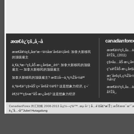
canadianfo
æœ€è¿‘çš„å¸–å­
æœ€ä½³çš„å±…ä½
æœ€å¥½çš„åœ°æ–¹ä½åœ¨å¤šä¼¦å¤š: 加拿大新移民
åŸŽå¸‚ (2011)
的顶级雇主
ç§»å±…åŠ æ‹¿å¤
ä¸€ä¸ªæ–°çš„åŠ æ‹¿å¤§æ¸¸è®°: 加拿大新移民的顶级
ç”±äºŽåŠ æ‹¿å¤§
雇主 — 加拿大新移民的顶级雇主
æ›´å¤šçš„ç¾Žå›
加拿大新移民的顶级雇主? æŒ‡å—ä¸ºç¾Žå›½äºº
¾å¼ƒ
ä¸ºä»€ä¹ˆç§»åŠ¨ç»´å¤šåˆ©äºš? 这是想象力经济, ç¬¨
æœ€ä½³çš„å±…ä½
åŸŽå¸‚
è€ƒè™‘ç§»æ°‘åŠ æ‹¿å¤§? 这是想象力经济