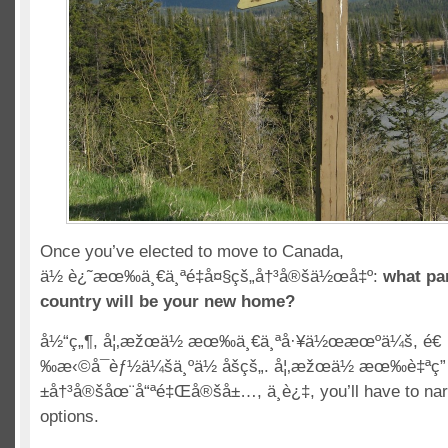
Once you’ve elected to move to Canada
,
ä½ è¿˜æœ‰ä¸€ä¸ªé‡å¤§çš„å†³å®šä½œå‡º:
what par
country will be your new home
?
å½“ç„¶, å¦‚æžœä½ æœ‰ä¸€ä¸ªå·¥ä½œæœºä¼š, é€
‰æ‹©å¯èƒ½ä¼šä¸ºä½ åšçš„. å¦‚æžœä½ æœ‰è‡ªç”
±å†³å®šåœ¨å“ªé‡Œå®šå±…, ä¸è¿‡,
you’ll have to n
options
.