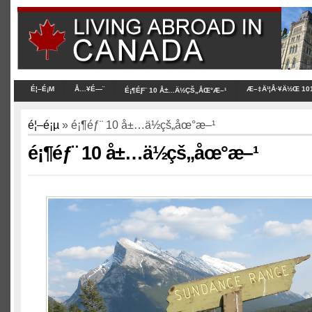
É¦–É¡Μ
Å…¥É—¨
Æ–‡Ä¹¦Å·¥Ä½Œ 10
É¡¶ÉƑ¨ 10 Å±…Ä½ÇŠ„ÅŒ°Æ–¹
é¦–é¡µ
» é¡¶éƒ¨ 10 å±…ä½çš„åœ°æ–¹
é¡¶éƒ¨ 10 å±…ä½çš„åœ°æ–¹