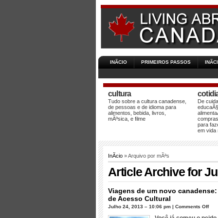
INÃ­CIO
PRIMEIROS PASSOS
INÃ­
cultura
cotid
Tudo sobre a cultura canadense,
De cuid
de pessoas e de idioma para
educaÃ§
alimentos, bebida, livros,
alimenta
mÃºsica, e filme
compras,
para faz
em vida
InÃ­cio
» Arquivo por mÃªs
Article Archive for Ju
Viagens de um novo canadense: 
de Acesso Cultural
em
Julho 24, 2013 – 10:06 pm |
Comments Off
Via