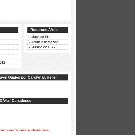
Recursos Ãºteis
Mapa do Site
Anuncie neste site
Assine via RSS
012
avel Guides por Carolyn B. Heller
DÃ³lar Canadense
imas taxas de câmbio internacional
.