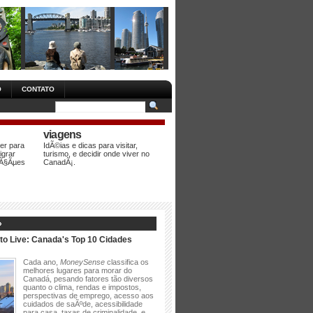
O
CONTATO
viagens
er para
IdÃ©ias e dicas para visitar,
igrar
turismo, e decidir onde viver no
aÃ§Ãµes
CanadÃ¡.
»
to Live: Canada's Top 10 Cidades
Cada ano,
MoneySense
classifica os
melhores lugares para morar do
Canadá, pesando fatores tão diversos
quanto o clima, rendas e impostos,
perspectivas de emprego, acesso aos
cuidados de saÃºde, acessibilidade
para casa, taxas de criminalidade, e