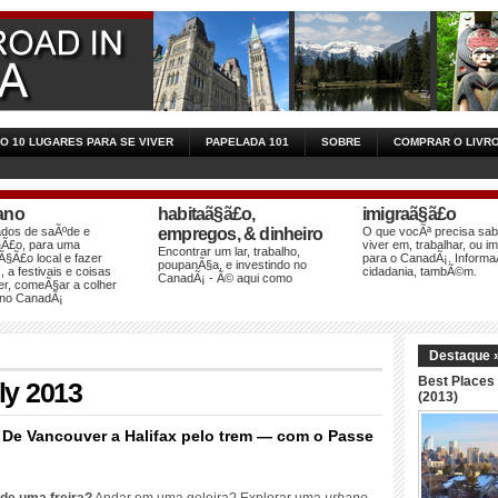
CIO 10 LUGARES PARA SE VIVER
PAPELADA 101
SOBRE
COMPRAR O LIVR
iano
habitaã§ã£o,
imigraã§ã£o
ados de saÃºde e
empregos, & dinheiro
O que vocÃª precisa sab
Ã£o, para uma
viver em, trabalhar, ou im
Encontrar um lar, trabalho,
Ã§Ã£o local e fazer
para o CanadÃ¡. Inform
poupanÃ§a, e investindo no
 a festivais e coisas
cidadania, tambÃ©m.
CanadÃ¡ - Ã© aqui como
er, comeÃ§ar a colher
 no CanadÃ¡
Destaque 
Best Places 
ly
2013
(2013)
De Vancouver a Halifax pelo trem — com o Passe
gens