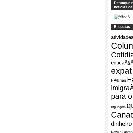
Destaque no
notícias c
Etiquetas
atividade
Colu
Cotidi
educaÃ§
expat
H
FÃ©rias
imigra
para 
q
linguagem
Cana
dinheiro
Nova e Labrad