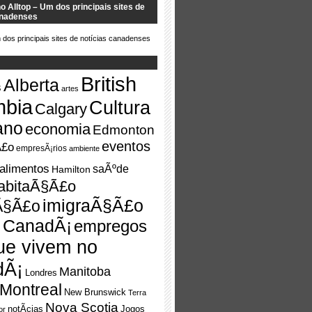
 Alltop – Um dos principais sites de
anadenses
British
Alberta
s
artes
mbia
Cultura
Calgary
ano
economia
Edmonton
eventos
Ã£o
empresÃ¡rios
ambiente
alimentos
saÃºde
Hamilton
abitaÃ§Ã£o
imigraÃ§Ã£o
Ã§Ã£o
o CanadÃ¡
empregos
ue vivem no
dÃ¡
Manitoba
Londres
Montreal
New Brunswick
Terra
Nova Scotia
notÃ­cias
Jogos
or