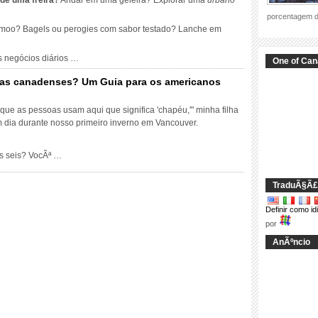
 de uma freira?
Andar em uma geleira? Explorar uma
urbano
porcentagem 
hmoo? Bagels ou perogies com sabor testado? Lanche em
o
adense:
s negócios diários …
One of Can
couver
cias canadenses? Um Guia para os americanos
fax
ue as pessoas usam aqui que significa 'chapéu,'" minha filha
o
 dia durante nosso primeiro inverno em Vancouver.
m
ipais
m
Os seis? VocÃª …
ias
se
denses?
TraduÃ§Ã£
sso
Definir como i
ural
por
AnÃºncio
icanos