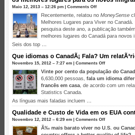
em
Maio 12, 2013 – 12:26 pm |
Comments Off
Considerando
Recentemente, relatou no
MoneySense
cl
ImigraÃ§Ã£o
Melhores Lugares para Viver no Canadá.
para
o
pesquisa deste ano, a publicação também
CanadÃ¡?
melhores lugares do Canadá para novos i
Aqui
Seis dos top …
estÃ£o
os
Que idiomas o CanadÃ¡ Fala? Um relatÃ³r
melhores
lugares
em
Novembro 15, 2012 – 7:27 em |
Comments Off
para
Que
Vinte por cento da população do Cana
os
idiomas
novos
6,630,000 pessoas,
fala um idioma difer
o
imigrantes
CanadÃ¡
francês em casa
, de acordo com um rela
a
Fala?
Statistics Canada.
viver
Um
As línguas mais faladas incluem …
relatÃ³rio
novo
Qualidade e Custo de Vida em os EUA con
censo
em
Novembro 12, 2012 – 6:29 em |
Comments Off
Qualidade
Ã‰ mais barato viver no U.S. ou Can
e
country offers a better quality of life
?
Custo