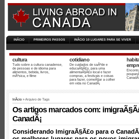
INÃ­CIO
PRIMEIROS PASSOS
INÃ­CIO 10 LUGARES PARA SE VIVER
cultura
cotidiano
habit
Tudo sobre a cultura canadense,
De cuidados de saÃºde e
empre
de pessoas e de idioma para
educaÃ§Ã£o, para uma
Encontra
alimentos, bebida, livros,
alimentaÃ§Ã£o local e fazer
poupanÃ
mÃºsica, e filme
compras, a festivais e coisas
CanadÃ¡
para fazer, comeÃ§ar a colher
em vida no CanadÃ¡
InÃ­cio
» Arquivo de Tags
Os artigos marcados com: imigraÃ§Ã
CanadÃ¡
Considerando ImigraÃ§Ã£o para o CanadÃ
os melhores lugares para os novos imigran