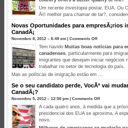
de
Um recente
Investopia
postar, EUA. Ou C
Vida
Ã© melhor para chamar de lar?,
consider
em
os
Novas Oportunidades para empresÃ¡rios i
EUA
CanadÃ¡
contra
CanadÃ¡
em
Novembro 8, 2012 – 6:49 em |
Comments Off
Novas
Tem havido
Muitas boas notícias para
Oportunidades
canadenses
, particularmente para imigra
para
empresÃ¡rios
imigrantes que desejam iniciar negócios
imigrantes
trabalhar no setor de tecnologia do país.
no
Mas as políticas de imigração estão em …
CanadÃ¡
Se o seu candidato perde, VocÃª vai mudar
CanadÃ¡?
em
Novembro 5, 2012 – 12:50 pm |
Comments Off
Se
A cada quatro anos, à medida que a próx
o
presidencial dos EUA se aproxima, A es
seu
candidato
novo.
perde,
Milhares de americanos se mudarão pa