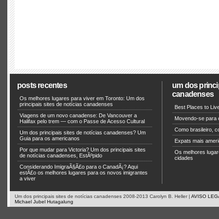
posts recentes
um dos princip
canadenses
Os melhores lugares para viver em Toronto: Um dos
principais sites de notícias canadenses
Best Places to Li
Viagens de um novo canadense: De Vancouver a
Movendo-se para 
Halifax pelo trem — com o Passe de Acesso Cultural
Como brasileiro, 
Um dos principais sites de notícias canadenses? Um
Guia para os americanos
Expats mais americ
Por que mudar para Victoria? Um dos principais sites
Os melhores lugar
de notícias canadenses, EstÃºpido
cidades
Considerando ImigraÃ§Ã£o para o CanadÃ¡? Aqui
estÃ£o os melhores lugares para os novos imigrantes
a viver
Um dos principais sites de notícias canadenses 2008-2013 Carolyn B. Heller |
AVISO LEG
Michael Jubel Hutagalung