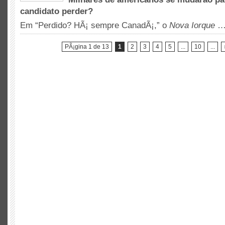
VocÃª
candidato perder?
vai
mudar
Em “Perdido? HÃ¡ sempre CanadÃ¡,” o
Nova Iorque
para
o
PÃ¡gina 1 de 13
1
2
3
4
5
CanadÃ¡?
...
10
...