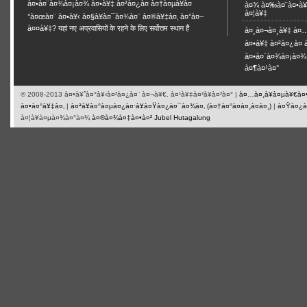
à¤•à¤¨à¤¾à¤¡à¤¾ à¤•à¥‡ à¤²à¤¿à¤ à¤†à¤µà¥à¤
à¤¾ à¤‰à¤¨à¤•à
à¤¦à¥‡
°à¤œà¤¨ à¤•à¥‹ à¤§à¥à¤¯à¤¾à¤¨ à¤®à¥‡à¤‚ à¤°à¤–
à¤¤à¥‡? यहां नए अप्रवासियों के रहने के लिए सर्वोत्तम स्थान हैं
à¤¸à¤¬à¤¸à¥‡ à¤…
à¤•à¥‡ à¤²à¤¿à¤ 
à¤•à¤¨à¤¾à¤¡à¤¾ 
à¤¶à¤¹à¤°
© 2008-2013 à¤•à¥ˆà¤°à¥‹à¤²à¤¿à¤¨ à¤¬à¥€. à¤¹à¥‡à¤²à¥à¤²à¤° |
à¤…à¤¸à¥à¤µà¥€à¤
à¤•à¤°à¥‡à¤‚
|
à¤ªà¥à¤°à¤µà¤¿à¤·à¥à¤Ÿà¤¿à¤¯à¤¾à¤‚ (à¤†à¤°à¤à¤¸à¤à¤¸)
|
à¤Ÿà¤¿à¤
à¤¦à¥à¤µà¤¾à¤°à¤¾
à¤®à¤¾à¤‡à¤•à¤² Jubel Hutagalung