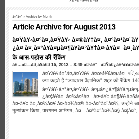
¿à¤²à¤¤à¤¾ à¤¹à¥ˆ
à¤˜à¤°
»
Archive by Month
Article Archive for August
2013
à¤Ÿà¥‹à¤°à¤‚à¤Ÿà¥‹ à¤®à¥‡à¤‚ à¤°à¤¹à¤¨à¥
¿à¤ à¤¸à¤°à¥à¤µà¤¶à¥à¤°à¥‡à¤·à¥à¤ à¤¸à
के आस-पड़ोस की रैंकिंग
à¤…à¤—à¤¸à¥à¤¤ 15, 2013 – 8:49 à¤ªà¤° |
à¤Ÿà¤¿à¤ªà¥à¤ªà
à¤Ÿà¥‹à¤°à¤‚à¤Ÿà¥‹ à¤œà¥€à¤µà¤¨
पत्रिक
क्या कहते हैं “ज्यादातर वैज्ञानिक” शहर की रैंकिं
à¤Ÿà¥‹à¤°à¤‚à¤Ÿà¥‹ à¤µà¤¿à¤¶à¥à¤µà¤
¿à¤¦à¥à¤¯à¤¾à¤²à¤¯ à¤•à¥‡ à¤¶à¥‹à¤§à
à¤•à¥‡ à¤¸à¤¾à¤¥ à¤•à¤¾à¤® à¤•à¤°à¤¨à¤¾, उन्होंने आवा
मूल्यांकन किया, पारगमन अभिगम, à¤…à¤ªà¤°à¤¾à¤§ à¤¦à¤°