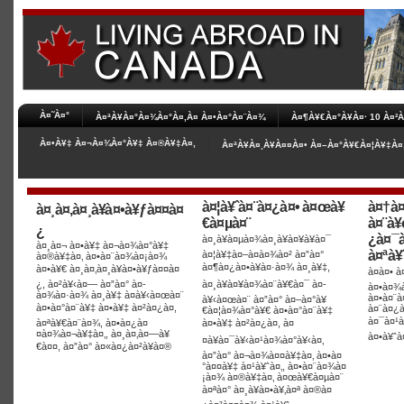
À¤˜À¤°
À¤ªÀ¥À¤°À¤¾À¤°À¤‚À¤­ À¤•À¤°À¤¨À¤¾
À¤¶À¥€À¤°À¥À¤· 10 À¤
À¤•À¥‡ À¤¬À¤¾À¤°À¥‡ À¤®À¥‡À¤‚
À¤ªÀ¥À¤¸À¥À¤¤À¤• À¤–À¤°À¥€À¤¦À¥‡À¤
à¤¦à¥ˆà¤¨à¤¿à¤• à¤œà¥
à¤†à¤
à¤¸à¤‚à¤¸à¥à¤•à¥ƒà¤¤à¤
€à¤µà¤¨
à¤¨à¥
¿
¿à¤¯à
à¤¸à¥à¤µà¤¾à¤¸à¥à¤¥à¥à¤¯
à¤¸à¤¬ à¤•à¥‡ à¤¬à¤¾à¤°à¥‡
à¤ªà¥
à¤¦à¥‡à¤–à¤­à¤¾à¤² à¤”à¤°
à¤®à¥‡à¤‚ à¤•à¤¨à¤¾à¤¡à¤¾
à¤¶à¤¿à¤•à¥à¤·à¤¾ à¤¸à¥‡,
à¤•à¥€ à¤¸à¤‚à¤¸à¥à¤•à¥ƒà¤¤à¤
à¤à¤• 
¿, à¤²à¥‹à¤— à¤”à¤° à¤­
à¤¸à¥à¤¥à¤¾à¤¨à¥€à¤¯ à¤­
à¤•à¤¾à
à¤¾à¤·à¤¾ à¤¸à¥‡ à¤­à¥‹à¤œà¤¨
à¤•à¤¨
à¥‹à¤œà¤¨ à¤”à¤° à¤–à¤°à¥
à¤•à¤°à¤¨à¥‡ à¤•à¥‡ à¤²à¤¿à¤,
à¤¨à¤¿à
€à¤¦à¤¾à¤°à¥€ à¤•à¤°à¤¨à¥‡
à¤¯à¤¹à
à¤ªà¥€à¤¨à¤¾, à¤•à¤¿à¤
à¤•à¥‡ à¤²à¤¿à¤, à¤
¤à¤¾à¤¬à¥‡à¤‚, à¤¸à¤‚à¤—à¥
à¤•à¥ˆà
¤à¥à¤¯à¥‹à¤¹à¤¾à¤°à¥‹à¤‚
€à¤¤, à¤”à¤° à¤«à¤¿à¤²à¥à¤®
à¤”à¤° à¤¬à¤¾à¤¤à¥‡à¤‚ à¤•à¤
°à¤¤à¥‡ à¤¹à¥ˆà¤‚, à¤•à¤¨à¤¾à¤
¡à¤¾ à¤®à¥‡à¤‚ à¤œà¥€à¤µà¤¨
à¤ªà¤° à¤¸à¥à¤•à¥‚à¤ª à¤®à¤