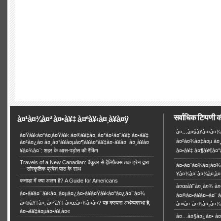
सर्वाधिक टिप्पणी 
à¤¹à¤¾à¤² à¤•à¥‡ à¤ªà¥‹à¤¸à¥à¤ÿ
à¤…à¤šà¥à¤›à¤¾ 
à¤Ÿà¥‹à¤°à¤‚à¤Ÿà¥‹ à¤®à¥‡à¤‚ à¤°à¤¹à¤¨à¥‡ à¤•à¥‡
à¤²à¤¾à¤‡à¤µ à¤¸
à¤²à¤¿à¤ à¤¸à¤°à¥à¤µà¤¶à¥à¤°à¥‡à¤·à¥à¤ à¤¸à¥à¤
¥à¤¾à¤¨: शहर के आस-पड़ोस की रैंकिंग
à¤•à¥‡ à¤¶à¥€à¤°à
Travels of a New Canadian: वैंकूवर से हैलिफ़ैक्स तक ट्रेन द्वारा
à¤•à¤¨à¤¾à¤¡à¤¾ 
— सांस्कृतिक प्रवेश पास के साथ
¥à¤¾à¤¨à¤¾à¤‚à¤
कनाडा में क्या अलग है? A Guide for Americans
à¤œà¥ˆà¤¸à¤¾ à¤
à¤•à¥à¤¯à¥‹à¤‚ à¤µà¤¿à¤•à¥à¤Ÿà¥‹à¤°à¤¿à¤¯à¤¾
à¤®à¤•à¥à¤–à¤¨ à
à¤®à¥‡à¤‚ à¤²à¥‡ à¤œà¤¾à¤à¤? यह कल्पना अर्थव्यवस्था है,
à¤•à¤¨à¤¾à¤¡à¤¾
à¤¬à¥‡à¤µà¤•à¥‚à¤«
à¤…à¤§à¤¿à¤• à¤