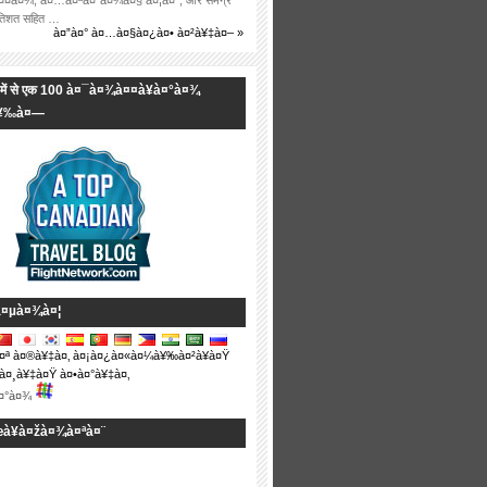
¤¤à¤¾, à¤…à¤ªà¤°à¤¾à¤§ à¤¦à¤°, और समग्र
्रतिशत सहित …
à¤”à¤° à¤…à¤§à¤¿à¤• à¤²à¥‡à¤– »
्ष में से एक 100 à¤¯à¤¾à¤¤à¥à¤°à¤¾
à¥‰à¤—
à¤µà¤¾à¤¦
à¤ª à¤®à¥‡à¤‚ à¤¡à¤¿à¤«à¤¼à¥‰à¤²à¥à¤Ÿ
à¤¸à¥‡à¤Ÿ à¤•à¤°à¥‡à¤‚
à¤°à¤¾
à¥à¤žà¤¾à¤ªà¤¨