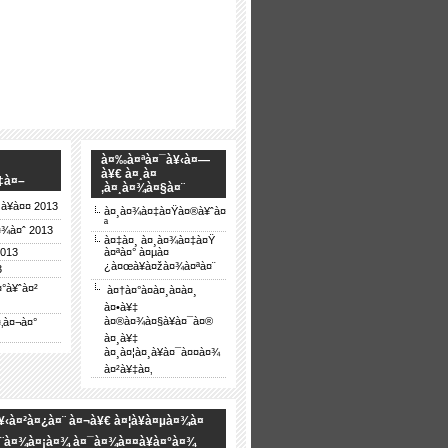
à¤‰à¤ªà¤¯à¥‹à¤—
à¥€ à¤¸à¤
‡à¤–
‚à¤¸à¤¾à¤§à¤¨
¥à¤¤ 2013
à¤¸à¤¾à¤‡à¤Ÿà¤®à¥ˆà¤
ª
¤¾à¤ˆ 2013
à¤‡à¤¸ à¤¸à¤¾à¤‡à¤Ÿ
2013
à¤ªà¤° à¤µà¤
¿à¤œà¥à¤žà¤¾à¤ªà¤¨
3
°à¥ˆà¤²
à¤†à¤°à¤à¤¸à¤à¤¸
à¤•à¥‡
à¤®à¤¾à¤§à¥à¤¯à¤®
‚à¤¬à¤°
à¤¸à¥‡
à¤¸à¤¦à¤¸à¥à¤¯à¤¤à¤¾
à¤²à¥‡à¤‚
¥‹à¤²à¤¿à¤¨ à¤¬à¥€ à¤¦à¥à¤µà¤¾à¤
¤¨à¤¾à¤¡à¤¾ à¤¯à¤¾à¤¤à¥à¤°à¤¾