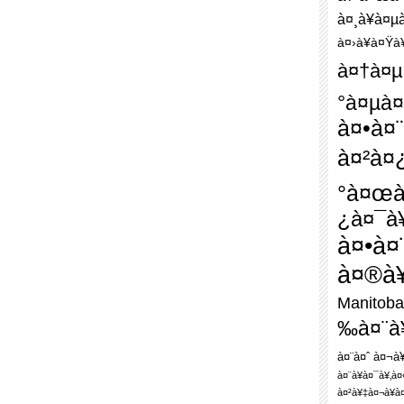
à¤¸à¥à¤µ
à¤›à¥à¤Ÿà
à¤†à¤µ
°à¤µà
à¤•à¤
à¤²à¤¿
°à¤œà
¿à¤¯à¥
à¤•à
à¤®à¥
Manitoba
‰à¤¨à¥
à¤¨à¤ˆ à¤¬à
à¤¨à¥à¤¯à¥‚à
à¤²à¥‡à¤¬à¥