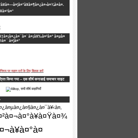
¥à¤—à¤¦à¤°à¥à¤¶à¤¿à¤•à¤¾à¤à¤.
¥à¤²à¤°
¥‡à¤¡à¤¿à¤¯à¤¨ à¤¡à¥‰à¤²à¤° à¤µà¤
®à¤¯ à¤¦à¤°
ा विनिमय पर महान दरों के लिए क्लिक करें
.
्रित किया गया – एक शीर्ष कनाडाई समाचार साइट
—
¿à¤µà¤¿à¤§à¤¿à¤¯à¥‹à¤‚
²à¤¬à¤°à¥à¤Ÿà¤¾
¤¬à¥à¤°à¤