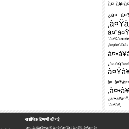
à¤¨à¥‹à
¿à¤¯à¤
‚à¤Ÿ
à¤“à¤
°à¤¾à¤œà
¡à¤µà¤°à¥à¤
à¤•à¥
¿à¤µà¥ƒà¤¤à
à¤Ÿà¥
à¤¯à¤¾à¤¤
‚à¤•à
¿à¤•à¥à¤
°à¤²à¥‚
सर्वाधिक टिप्पणी की गई
à¤…à¤šà¥à¤›à¤¾ à¤•à¤°à¤¨à¥‡ à¤•à¥‡ à¤²à¤¿à¤