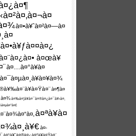
à¤¿à¤¶
‹à¤²à¤‚à¤¬à¤
à¤¾
à¤•à¥ˆà¤²à¤—à¤
¤¸à¤
¥à¤•à¥ƒà¤¤à¤¿
ˆà¤¨à¤¿à¤• à¤œà¥
¤¨
à¤…à¤°à¥à¤
à¤¯à¤µà¤¸à¥à¤¥à¤¾
¤®à¥‰à¤¨à¥à¤Ÿà¤¨
à¤¶à¤
¤·à¤¾
à¤‰à¤¦à¥à¤¯à¤®à¤¿à¤¯à¥‹à¤‚
¾à¤µà¤°à¤£
à¤ªà¥à¤
¤¨à¤¾à¤“à¤‚
à¤¾à¤¸à¥€
à¤­
¨
à¤¹à¥ˆà¤®à¤¿à¤²à¥à¤Ÿà¤¨