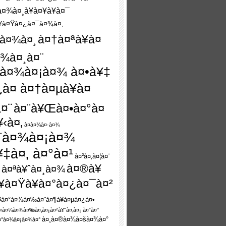
à¤¾à¤¸à¥à¤¥à¥à¤¯
¥à¤Ÿà¤¿à¤¯à¤¾à¤‚
à¤†à¤ªà¥à¤
à¤¾à¤¸
¤¾à¤¸à¤¨
¨à¤¾à¤¡à¤¾ à¤•à¥‡
à¤ à¤†à¤µà¥à¤
¤¨
à¤¨à¥Œà¤•à¤°à¤
‹à¤‚
à¤­à¤¾à¤·à¤¾
¤¨à¤¾à¤¡à¤¾
‡à¤‚ à¤°à¤¹
à¤²à¤‚à¤¦à¤¨
à¤®à¥
à¤ªà¥ˆà¤¸à¤¾
à¤Ÿà¥à¤°à¤¿à¤¯à¤²
¥à¤°à¤¾à¤‰à¤¨à¤¶à¥à¤µà¤¿à¤•
¤«à¤¼à¤¾à¤‰à¤‚à¤¡à¤²à¥ˆà¤‚à¤¡ à¤”à¤°
à¤¸à¤®à¤¾à¤šà¤¾à¤°
à¤°à¤¾à¤¡à¤¾à¤°