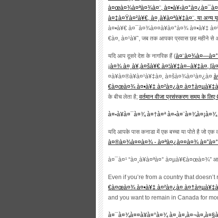
à¤œà¤¾à¤ªà¤¾à¤¨, à¤•à¥‹à¤°à¤¿à¤¯à¤
à¤‡à¤Ÿà¤²à¥€, à¤¸à¥à¤ªà¥‡à¤¨, या अन्य यूरोपी
à¤•à¥€ à¤¯à¤¾à¤¤à¥à¤°à¤¾ à¤•à¥‡ à¤
€à¤‚ à¤¹à¥ˆ, जब तक आपका प्रवास छह महीने से अ
यदि आप दूसरे देश के नागरिक हैं (
à¤¨à¤¾à¤—à¤°à
¡à¤¾ à¤¸à¥‚à¤šà¥€ à¤¦à¥‡à¤–à¥‡à¤‚ [
¤à¥à¤®à¥à¤¹à¥‡à¤‚ à¤šà¤¾à¤¹à¤¿à¤
à
€à¤œà¤¾ à¤•à¥‡ à¤²à¤¿à¤ à¤†à¤µà¥‡à
के बीच लेता है;
वर्तमान वीजा प्रसंस्करण समय के लिए 
à¤•à¥à¤¯à¤¾ à¤†à¤ª à¤•à¤¨à¤¾à¤¡à¤
यदि आपके पास कनाडा में एक बच्चा या पोते है जो एक 
à¤®à¤¾à¤¤à¤¾ - à¤ªà¤¿à¤¤à¤¾ à¤”à¤° 
à¤¯à¤¹ “à¤¸à¥à¤ªà¤° à¤µà¥€à¤œà¤¾” आपको द
Even if you’re from a country that doesn’t 
€à¤œà¤¾ à¤•à¥‡ à¤²à¤¿à¤ à¤†à¤µà¥‡à¤
and you want to remain in Canada for mo
à¤¯à¤¾à¤¤à¥à¤°à¤¾ à¤¸à¤‚à¤¬à¤‚à¤