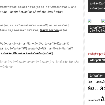
à¤®à¤¾à¤°à
à¤œà¤¹à¤¾à¤‚ à¤•à¥‡ à¤²à¤¿à¤ à¤¯à¤¾à¤¤à¥à¤°à¤¾,
and
à¤¹à¥‡à¤²à
à¤¾
à¤…à¤ªà¤¨à¥€ à¤¯à¤¾à¤¤à¥à¤°à¤¾ à¤•à¥€
®à¥‡à¤‚ à¤¯à¤¾à¤¤à¥à¤°à¤¾ à¤•à¥‡ à¤¬à¤¾à¤°à¥‡
à¤•à¥ˆà¤¨à
¢à¤¼ à¤¸à¤•à¤¤à¥‡ à¤¹à¥ˆà¤‚
Travel section
à¤‡à¤¸
¿à¤¨à¤¿à¤
à¥‡à¤‚) à¤•à¤¿à¤¤à¤¾à¤¬ à¤¸à¥‡,
à¤•à¤¨à¤¾à¤¡à¤¾
à¥‡à¤‚ à¤°à¤¹à¤¨à¥‡ à¤µà¤¾à¤²à¥‡
. à¤ªà¤¢à¤¼à¤¨à¥‡
,
à¤ªà¥à¤¸à¥à¤¤à¤• à¤–à¤°à¥€à¤¦à¤¨à¥‡
.
अंतर्राष्ट्रीय मुद्र
Alltop पर चित
à¥à¤¡ à¤•à¥‡ à¤¬à¤¦à¤²à¤¨à¥‡ à¤¸à¥‡, à¤«à¥‹à¤Ÿà¥‹ Â©
¤²à¥à¤²à¤°
à¤Ÿà¥ˆà¤
à¤—à¤¤à¤
à¤…à¤
à
à¤•à¤²à¤¾