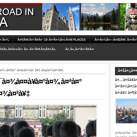
À¤¨À¤¾
À¤¶À¥€À¤°À¥À¤· 10 À¤²À¤¾À¤‡À¤Μ PLACES
À¤•À¤¾À¤—À¤ŒÀ¥€ À¤•À¤¾
À¥À¤¸À¥À¤¤À¤• À¤–À¤°À¥€À¤¦À¥‡À¤‚
À¤¸À¤‚À¤ªÀ¤°À¥À¤•
à¤¾ à¤ªà¤° à¤œà¤¾à¤¨à¥‡ à¤µà¤¾à¤²à¥‡
à¤šà¤¿à¤¤
¯à¤¾à¤¤à¥à¤°à¤¾ à¤ªà¤°
à¤…à¤šà¥à¤
à¤²à¤¾à¤‡à¤
¤¾à¤²à¥‡
à¤•à¥‡ à¤¶à¥
à¤‰à¤ªà¤¯à¥‹