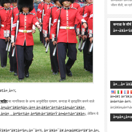
à¤•à¥à¤·à¤®à
जीवन शैली, का प
कनाडा के शीर
à¤¬à¥à¤²
à¤…à¤¨à¥
à¥€à¤¸à¤¾
à¤•à¥‡ à¤°à¥‚
 चाहिए
या नागरिकता के अन्य अनुमोदित प्रमाण. कनाडा में ड्राइविंग करने वाले
à¤­à¤¾à¤·à¤¾ 
¤‚à¤µà¤°à¥à¤§à¤¿à¤¤ à¤¡à¥à¤°à¤¾à¤‡à¤µà¤°à¥à¤¸
à¤¦à¥à¤µà¤¾
¤à¤¸.. à¤ªà¤¾à¤¸à¤ªà¥‹à¤°à¥à¤Ÿ à¤•à¤¾à¤°à¥à¤¡
, लेकिन ये
à¤µà¤¿à¤œ
¥à¤Ÿà¥à¤°à¥‡à¤²à¤¿à¤¯à¤¾, à¤¨à¥à¤¯à¥‚à¤œà¥€à¤²à¥ˆà¤‚à¤¡,