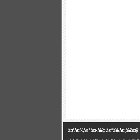
à¤¹à¤¾à¤² à¤•à¥‡ à¤ªà¥‹à¤¸à¥à¤ÿ