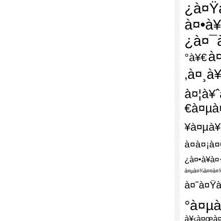
¿à¤Ÿ
à¤•à¥
¿à¤¯
à
°à¥€
‚à¤¸à
à¤¦à¥
€à¤µà
¥à¤µà¥
à¤à¤¡à
¿à¤•à¥à
à¤µà¤¾à¤¤à¤
à¤˜à¤Ÿà
°à¤µ
à¥‹à¤œà¤