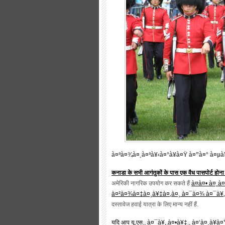
à¤ªà¤¾à¤¸à¤ªà¥‹à¤°à¥à¤Ÿ à¤”à¤° à¤µ
कनाडा के सभी आगंतुकों के पास एक वैध पासपोर्ट होना
अमेरिकी नागरिक उपयोग कर सकते हैं
à¤à¤• à¤¸à
à¤²à¤¾à¤‡à¤¸à¥‡à¤‚à¤¸ à¤¯à¤¾ à¤¯à¥‚.à
दस्तावेज हवाई यात्रा के लिए मान्य नहीं हैं.
यदि आप यू.एस., à¤¯à¥‚.à¤•à¥‡., à¤‘à¤¸à