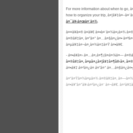
For more information about when to go
, 
how to organize your trip
, à¤¦à¥‡à¤–à¤¨
à¤¯à¥‹à¤œà¤¨à¤¾
.
à¤¤à¥à¤® à¤­à¥€ à¤•à¤¨à¤¾à¤¡à¤¾ à¤
à¤®à¥‡à¤‚ à¤”à¤° à¤…à¤§à¤¿à¤• à¤ªà¤
à¤µà¥‡à¤¬à¤¸à¤¾à¤‡à¤Ÿ à¤•à¥€.
- à¤•à¥à¤› à¤…à¤‚à¤¶ (à¤­à¤¾à¤— à¤®
à¤®à¥‡à¤‚ à¤µà¤¿à¤¦à¥‡à¤¶à¥‹à¤‚ à¤®
à¤•à¥‡ à¤²à¤¿à¤ à¤”à¤° à¤…à¤§à¤¿à¤•
à¤“à¤Ÿà¤¾à¤µà¤¾ à¤®à¥‡à¤‚ à¤—à¤¾à¤°
à¤•à¥ˆà¤°à¥‹à¤²à¤¿à¤¨ à¤¬à¥€. à¤¹à¥‡à