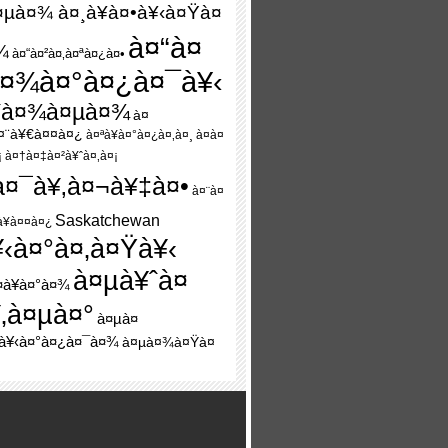
¤µà¤¾ à¤¸à¥à¤•à¥‹à¤Ÿà¤
à¤“à¤
¾
à¤“à¤²à¤‚à¤ªà¤¿à¤•
à¤¾à¤°à¤¿à¤¯à¥‹
Ÿà¤¾à¤µà¤¾
à¤
¤¨à¥€à¤¤à¤¿
à¤ªà¥à¤°à¤¿à¤‚à¤¸ à¤à¤
¡ à¤†à¤‡à¤²à¥ˆà¤‚à¤¡
à¤¯à¥‚à¤¬à¥‡à¤•
à¤¨à¤
Saskatchewan
¥à¤¤à¤¿
‹à¤°à¤‚à¤Ÿà¥‹
à¤µà¥ˆà¤
à¥à¤°à¤¾
¥‚à¤µà¤°
à¤µà¤
Ÿà¥‹à¤°à¤¿à¤¯à¤¾
à¤µà¤¾à¤Ÿà¤