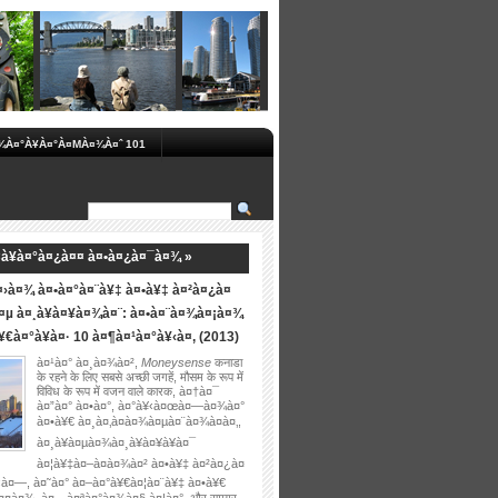
À¤°À¥À¤°À¤ΜÀ¤¾À¤ˆ 101
à¥à¤°à¤¿à¤¤ à¤•à¤¿à¤¯à¤¾ »
›à¤¾ à¤•à¤°à¤¨à¥‡ à¤•à¥‡ à¤²à¤¿à¤
µ à¤¸à¥à¤¥à¤¾à¤¨: à¤•à¤¨à¤¾à¤¡à¤¾
€à¤°à¥à¤· 10 à¤¶à¤¹à¤°à¥‹à¤‚ (2013)
à¤¹à¤° à¤¸à¤¾à¤²,
Moneysense
कनाडा
के रहने के लिए सबसे अच्छी जगहें, मौसम के रूप में
विविध के रूप में वजन वाले कारक, à¤†à¤¯
à¤”à¤° à¤•à¤°, à¤°à¥‹à¤œà¤—à¤¾à¤°
à¤•à¥€ à¤¸à¤‚à¤­à¤¾à¤µà¤¨à¤¾à¤à¤‚,
à¤¸à¥à¤µà¤¾à¤¸à¥à¤¥à¥à¤¯
à¤¦à¥‡à¤–à¤­à¤¾à¤² à¤•à¥‡ à¤²à¤¿à¤
à¤—, à¤˜à¤° à¤–à¤°à¥€à¤¦à¤¨à¥‡ à¤•à¥€