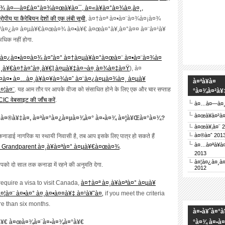
¾ à¤—à¤£à¤°à¤¾à¤œà¥à¤¯, à¤«à¥à¤°à¤¾à¤‚à¤¸,
य या कैरेबियन देशों की एक लंबी सूची
, à¤†à¤ª à¤•à¤¨à¤¾à¤¡à¤¾
²à¤¿à¤ à¤µà¥€à¤œà¤¾ à¤•à¥€ à¤œà¤°à¥‚à¤°à¤¤ à¤¨à¤¹à¥
धिक नहीं होगा.
¤¿à¤•à¤¤à¤¾ à¤”à¤° à¤†à¤µà¥à¤°à¤œà¤¨ à¤•à¤¨à¤¾à¤
à¤¸à¥€à¤†à¤ˆà¤¸à¥€] à¤µà¥‡à¤¬à¤¸à¤¾à¤‡à¤Ÿ
), à¤
¤à¤• à¤…à¤¸à¥à¤¥à¤¾à¤ˆ à¤¨à¤¿à¤µà¤¾à¤¸ à¤µà¥
à¤ªà¥à¤
¤¦à¤¨
. यह आम तौर पर आपके वीजा को संसाधित होने के लिए एक और चार सप्ताह
°à¤¾à¤²à¥
CIC वेबसाइट की जाँच करें
.
à¤…à¤—à¤¸à
à¤œà¥à¤²à
¾ à¤®à¥‡à¤‚ à¤ªà¤°à¤¿à¤µà¤¾à¤° à¤•à¤¾ à¤¦à¥Œà¤°à¤¾?
à¤œà¥‚à¤¨ 
à¤®à¤ˆ 201
कनाडाई नागरिक या स्थायी निवासी है, तब आप इसके लिए पात्र हो सकते हैं
à¤…à¤ªà¥à¤
Grandparent à¤¸à¥à¤ªà¤° à¤µà¥€à¤œà¤¾
.
2013
à¤¦à¤¿à¤¸à¤
ो साल तक कनाडा में रहने की अनुमति देगा.
2012
require a visa to visit Canada
,
à¤†à¤ª à¤¸à¥à¤ªà¤° à¤µà¥
¦à¤¨ à¤•à¤° à¤¸à¤•à¤¤à¥‡ à¤¹à¥ˆà¤‚
if you meet the criteria
re than six months
.
à¤•à¥ˆà¤°à
§à¥€ à¤œà¤¾à¤¨à¤•à¤¾à¤°à¥€
°à¤¾ à¤•à