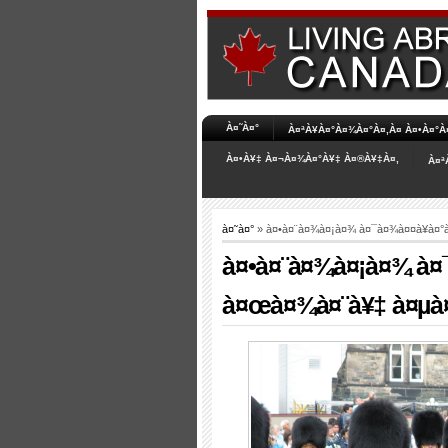
À¤˜À¤°
À¤ªÀ¥À¤°À¤¾À¤°À¤‚À¤­ À¤•À¤°
À¤•À¥‡ À¤¬À¤¾À¤°À¥‡ À¤®À¥‡À¤‚
À¤ª
à¤˜à¤°
» à¤•à¤¨à¤¾à¤¡à¤¾ à¤¯à¤¾à¤¤à¥à¤°
à¤•à¤¨à¤¾à¤¡à¤¾ à¤
à¤œà¤¾à¤¨à¥‡ à¤µà