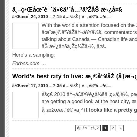
Green
ä¸–ç•Œåœ¨è¯´ä»€ä¹ˆå…³äºŽåŠ æ‹¿å¤§
Drinks
ä¸Š
äºŒæœˆ 24, 2010 – 7:15 å…³äºŽ |
è¯„è®ºå…³é—­
ä¸
With the world’s attention focused on the
–
åœ¨æ¸©å“¥åŽå†¬å¥¥ä¼š,
commentators
ç•Œåœ¨è¯
´ä»€ä¹ˆå…
talking about Canada
—
Canadian life and
³äºŽåŠ æ‹¿å¤§
åŠ æ‹¿å¤§ä¸Žç¾Žå›½, å¤š.
Here’s a sampling
:
Forbes.com
…
World’s best city to live
: æ¸©å“¥åŽ (å†æ¬¡
ä¸Š
äºŒæœˆ 17, 2010 – 7:35 å…³äºŽ |
è¯„è®ºå…³é—­
World’s
éšç€ 2010 å†¬å­£å¥¥è¿ä¼šå¦‚ç«å¦‚è¼,
pe
best
are getting a good look at the host city
, æ
city
to
å¦‚æžœæ‚¨è®¤ä¸º
it looks like a pretty 
live
:
æ¸©å“¥åŽ
(å†æ¬¡)
é¡µé¢ 1 çš„ 2
1
2
»