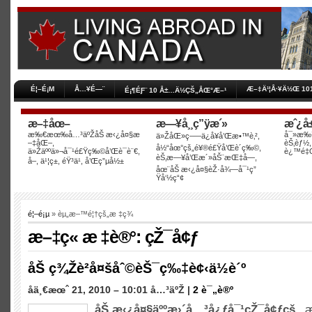
É¦–É¡Μ
Å…¥É—¨
Æ–‡Ä¹¦Å·¥Ä½Œ 10
É¡¶ÉƑ¨ 10 Å±…Ä½ÇŠ„ÅŒ°Æ–¹
æ–‡åœ–
æ—¥å¸¸ç”ÿæ´»
æˆ¿å±
æ‰€æœ‰å…³äºŽåŠ æ‹¿å¤§æ
å¯»æ‰¾
ä»ŽåŒ»ç–—ä¿å¥å’Œæ•™è‚²,
–‡åŒ–,
èŠ‚èƒ½,
å½“åœ°çš„é¥®é£Ÿå’Œè´­ç‰©,
ä»Žäººä»¬å¯¹é£Ÿç‰©å’Œè¯­è¨€,
è¿™é‡Œ
èŠ‚æ—¥å’Œæ´»åŠ¨æŒ‡å—,
å–, ä¹¦ç±, éŸ³ä¹, å’Œç”µå½±
åœ¨åŠ æ‹¿å¤§èŽ·å¾—å¯¹ç”
Ÿå‘½ç“¢
é¦–é¡µ
» èµ„æ–™é¦†çš„æ ‡ç­¾
æ–‡ç« æ ‡è®°: çŽ¯å¢ƒ
åŠ ç¾Žè²å¤šåˆ©èŠ¯ç‰‡è¢‹ä½è´º
åä¸€æœˆ 21, 2010 – 10:01 å…³äºŽ |
2 è¯„è®º
åŠ æ‹¿å¤§äººæ›´å…³å¿ƒå¯¹çŽ¯å¢ƒçš„
æ