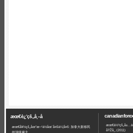
canadianfo
æœ€è¿‘çš„å¸–å­
æœ€ä½³çš„å±…ä½
æœ€å¥½çš„åœ°æ–¹ä½åœ¨å¤šä¼¦å¤š: 加拿大新移民
åŸŽå¸‚ (2011)
的顶级雇主