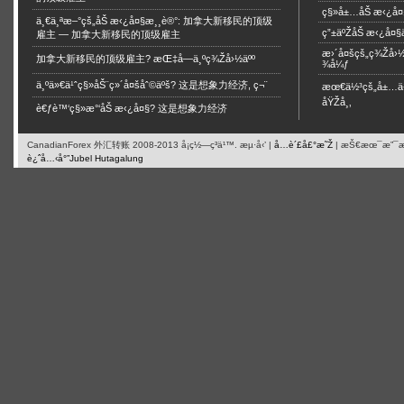
ç§»å±…åŠ æ‹¿å¤
ä¸€ä¸ªæ–°çš„åŠ æ‹¿å¤§æ¸¸è®°: 加拿大新移民的顶级
ç”±äºŽåŠ æ‹¿å¤§
雇主 — 加拿大新移民的顶级雇主
æ›´å¤šçš„ç¾Žå›
加拿大新移民的顶级雇主? æŒ‡å—ä¸ºç¾Žå›½äºº
¾å¼ƒ
ä¸ºä»€ä¹ˆç§»åŠ¨ç»´å¤šåˆ©äºš? 这是想象力经济, ç¬¨
æœ€ä½³çš„å±…ä½
åŸŽå¸‚
è€ƒè™‘ç§»æ°‘åŠ æ‹¿å¤§? 这是想象力经济
CanadianForex 外汇转账 2008-2013 å¡ç½—ç³ä¹™. æµ·å‹’ |
å…è´£å£°æ˜Ž
| æŠ€æœ¯æ”¯
è¿ˆå…‹å°”Jubel Hutagalung