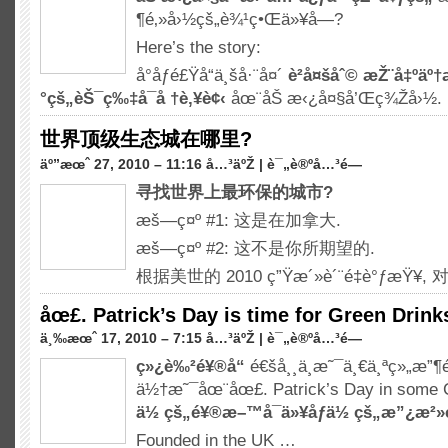
¶é‚»å›½çš„è¾¹ç•Œä»¥å—?
Here’s the story
:
å°åƒé£Ÿå“ä¸šå·¨å¤´
è²å¤šåˆ©
æŽ¨å‡ºäº†
°çš„èŠ¯ç‰‡å¯å †è‚¥è¢‹
åœ¨åŠ æ‹¿å¤§å’Œç¾Žå›½.
世界顶级生态城在哪里?
ä¸Š
äº”æœˆ 27, 2010 – 11:16 å…³äºŽ |
è¯„è®ºå…³é—­
世
寻找世界上最环保的城市?
界
顶
æš—ç¤º #1: 这是在加拿大.
级
æš—ç¤º #2: 这不是你所期望的.
生
态
根据美世的 2010 ç”Ÿæ´»è´¨é‡è°ƒæ
城
在
åœ£.
Patrick’s Day is time for Green Drink
哪
ä¸Š
ä¸‰æœˆ 17, 2010 – 7:15 å…³äºŽ |
è¯„è®ºå…³é—­
里?
åœ£.
ç»¿è‰²é¥®å“
é€šå¸¸ä¸æ˜¯ä¸€ä¸ªç»„æ”¶
Patrick’s
ä½†æ˜¯åœ¨åœ£.
Patrick’s Day in some 
Day
is
ä½ çš„é¥®æ–™å¯ä»¥åƒä½ çš„æ”¿æ²»
time
Founded in the UK
…
for