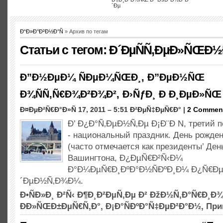
´Ðµ
Ð“Ð»Ð°Ð²Ð½Ð°Ñ
» Архив по тегам
Статьи с тегом: Ð´ÐµÑÑ‚ÐµÐ»ÑŒÐ
Ð”Ð½ÐµÐ¼ ÑÐµÐ¼ÑŒÐ¸, Ð”ÐµÐ½ÑŒ
Ð¾ÑÑ‚Ñ€Ð¾Ð²Ð¾Ð², Ð›ÑƒÐ¸ Ð Ð¸ÐµÐ»
Ð¤ÐµÐ²Ñ€Ð°Ð»Ñ 17, 2011 – 5:51 Ð²ÐµÑ‡ÐµÑ€Ð° |
2 Commen
Ð’ Ð¿Ð°Ñ‚ÐµÐ½Ñ‚Ðµ Ð¡Ð¨Ð N, третий 
- национальный праздник. День рожде
(часто отмечается как президенты’ Ден
Вашингтона, Ð¿ÐµÑ€Ð²Ñ‹Ð¼
Ð°Ð¼ÐµÑ€Ð¸ÐºÐ°Ð½ÑÐºÐ¸Ð¼ Ð¿Ñ€Ðµ
´ÐµÐ½Ñ‚Ð¾Ð¼.
Ð•ÑÐ»Ð¸ Ð²Ñ‹ Ð¶Ð¸Ð²ÐµÑ‚Ðµ Ð² ÐžÐ½Ñ‚Ð°Ñ€Ð¸Ð¾
ÐÐ»ÑŒÐ±ÐµÑ€Ñ‚Ð°, Ð¡Ð°ÑÐºÐ°Ñ‡ÐµÐ²Ð°Ð½, Пр