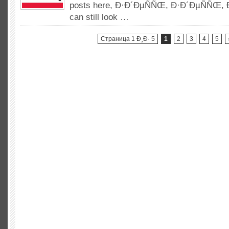
posts here
, Ð·Ð´ÐµÑÑŒ, Ð·Ð´ÐµÑÑŒ, 
can still look
…
Страница 1 Ð¸Ð· 5
1
2
3
4
5