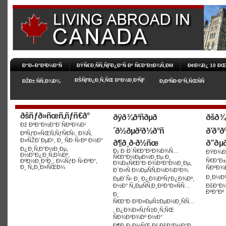
Ð“Ð»Ð°Ð²Ð½Ð°Ñ
ÐŸÑ€Ð¸ÑÑ‚ÑƑÐ¿Ð°Ñ Ðº Ñ€Ð°Ð±Ð¾Ñ‚ÐΜ
Ð¢Ð¾Ð¿ 10 ÐŒÐ
ÐŠÑƑÐ¿Ð¸Ñ‚ÑŒ ÐºÐ½Ð¸Ð³ÑƑ
ÐŽÐ± ÑÑ‚Ð¾Ð¼
Ð¡Ð²ÑÐ·Ð°Ñ‚ÑŒÑÑ
ðšñƒð»ñœñ‚ñƒñ€ð°
ðÿð¾ð²ñðµð
ðšð¾ñ
Ðž ÐºÐ°Ð½Ð°Ð´ÑÐºÐ¾Ð¹
´ð½ðµð²ð½ð°ñ
ð’ð°ð
ÐºÑƒÐ»ÑŒÑ‚ÑƒÑ€Ñ‹, Ð¾Ñ‚
Ð»ÑŽÐ´ÐµÐ¹, Ð¸ ÑÐ·Ñ‹Ðº Ð½Ð°
ð¶ð¸ð·ð½ñœ
ð”ðµ
Ð¿Ð¸Ñ‚Ð°Ð½Ð¸Ðµ,
Ð¡ Ð·Ð´Ñ€Ð°Ð²Ð¾Ð¾Ñ…
ÐŸÐ¾Ð¸
Ð½Ð°Ð¿Ð¸Ñ‚Ð¾Ðº,
Ñ€Ð°Ð½ÐµÐ½Ð¸Ðµ Ð¸
Ñ€Ð°Ð±
ÐºÐ½Ð¸Ð³Ð¸, Ð¼ÑƒÐ·Ñ‹ÐºÐ°,
Ð¾Ð±Ñ€Ð°Ð·Ð¾Ð²Ð°Ð½Ð¸Ðµ,
Ð¸ Ñ„Ð¸Ð»ÑŒÐ¼
ÑÐºÐ¾
Ð´Ð»Ñ Ð¼ÐµÑÑ‚Ð½Ð¾Ð³Ð¾
Ð¸Ð½Ð²
ÐµÐ´Ñ‹ Ð¸ Ð¿Ð¾ÐºÑƒÐ¿Ð¾Ðº,
Ð½Ð° Ñ„ÐµÑÑ‚Ð¸Ð²Ð°Ð»ÑÑ…
ÐšÐ°Ð½
ÐºÐ°Ðº
Ð¸
Ñ€Ð°Ð·Ð²Ð»ÐµÑ‡ÐµÐ½Ð¸ÑÑ…
, Ð¿Ð¾Ð»ÑƒÑ‡Ð¸Ñ‚ÑŒ
ÑÐ¾Ð²Ð¾Ðº Ð½Ð°
Ð¶Ð¸Ð·Ð½ÑŒ Ð² ÐšÐ°Ð½Ð°Ð